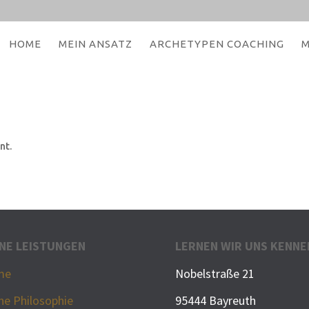
HOME
MEIN ANSATZ
ARCHETYPEN COACHING
M
ent.
NE LEISTUNGEN
LERNEN WIR UNS KENNE
me
Nobelstraße 21
ne Philosophie
95444 Bayreuth