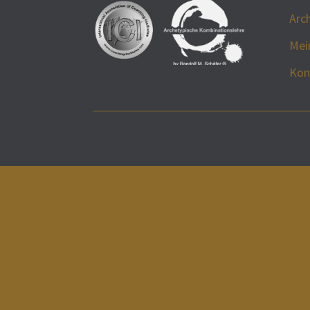
Arc
Mei
Kon