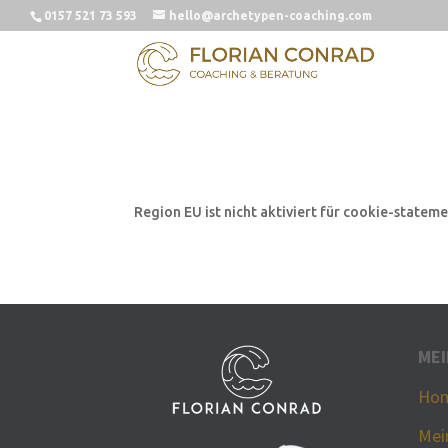
0157 521 73 593
hello@archetypen-coaching.com
Regi­on EU ist nicht akti­viert für cookie-statem
MEI
Ho
Mei