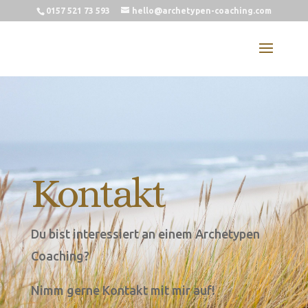
0157 521 73 593
hello@archetypen-coaching.com
Kontakt
Du bist inter­es­siert an einem Arche­ty­pen
Coaching?
Nimm ger­ne Kon­takt mit mir auf!